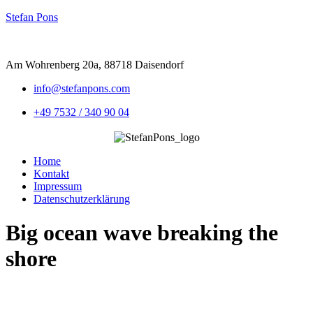
Stefan Pons
Am Wohrenberg 20a, 88718 Daisendorf
info@stefanpons.com
+49 7532 / 340 90 04
Menu
Home
Kontakt
Impressum
Datenschutzerklärung
Big ocean wave breaking the
shore